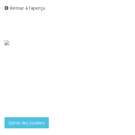
Retour à l'aperçu
Steribel est spécialisé dans l’installation d’appareils de
stérilisation et d’hygiène afin d’éviter la contamination de
croissance pendant l’utilisation d’instruments et de
matériaux.
Blog
Politique de confidentialité
À propos
Contactez-nous
Gérer les cookies